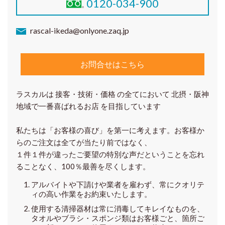
0120-034-900
rascal-ikeda@onlyone.zaq.jp
お問合せはこちら
ラスカルは 接客・技術・価格 の全てにおいて 北摂・阪神
地域で一番喜ばれるお店 を目指しています
私たちは「お客様の喜び」を第一に考えます。お客様か
らのご注文は全てが当たり前ではなく、
１件１件が違ったご要望の特別な声だということを忘れ
ることなく、100％最善を尽くします。
アルバイトや下請けや業者を雇わず、常にクオリテ
ィの高い作業をお約束いたします。
使用する清掃器材は常に消毒してキレイなものを、
タオルやブラシ・スポンジ類はお客様ごと、箇所ご